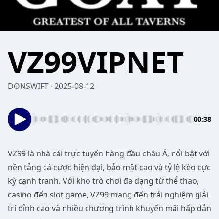
VZ99VIPNET
DONSWIFT · 2025-08-12
00:38
VZ99
là nhà cái trực tuyến hàng đầu châu Á, nổi bật với
nền tảng cá cược hiện đại, bảo mật cao và tỷ lệ kèo cực
kỳ cạnh tranh. Với kho trò chơi đa dạng từ thể thao,
casino đến slot game, VZ99 mang đến trải nghiệm giải
trí đỉnh cao và nhiều chương trình khuyến mãi hấp dẫn