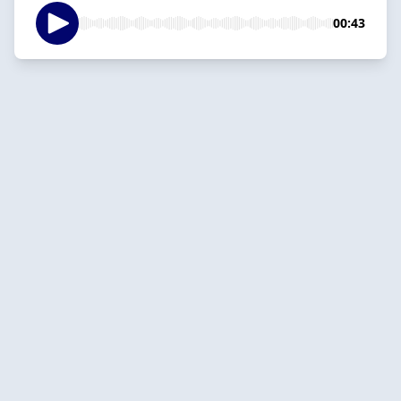
00:43