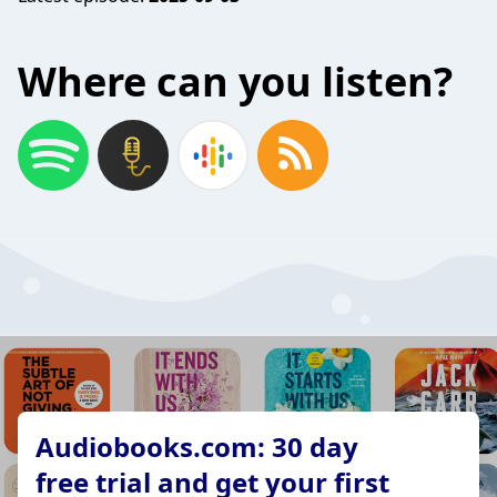
Where can you listen?
Audiobooks.com: 30 day
free trial and get your first