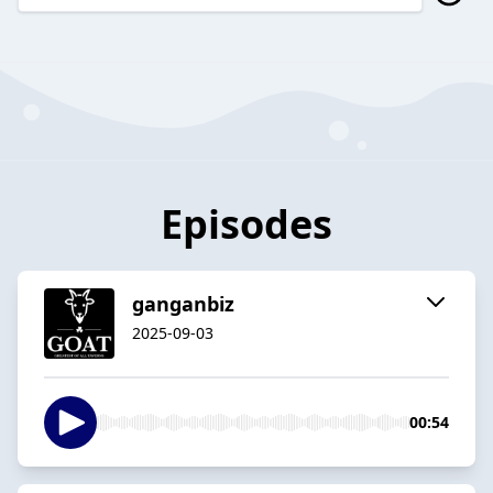
Episodes
ganganbiz
2025-09-03
00:54