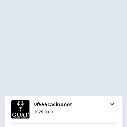
vf555casinonet
2025-09-01