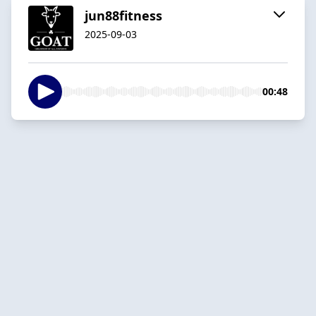
jun88fitness
2025-09-03
00:48